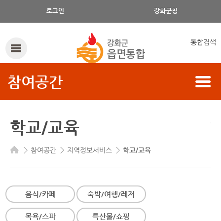
학교/교육의 구분, 읍/면, 학교/교육 명으로 검색하세요.
로그인
강화군청
통합검색
참여공간
학교/교육
참여공간
지역정보서비스
학교/교육
음식/카페
숙박/여행/레저
목욕/스파
특산물/쇼핑