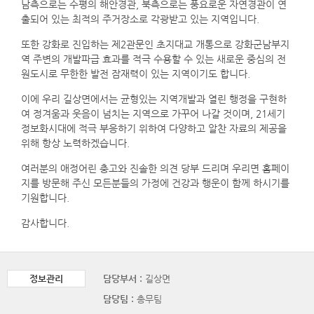
남측으로는 수평의 해안경관, 북측으로는 풍요로운 자연경관이 연
출되어 있는 최적의 주거장소로 각광받고 있는 지역입니다.
또한 강화로 진입하는 제2관문인 초지대교 개통으로 강화군남부지
역 주변의 개발파급 효과를 적극 수용할 수 있는 새로운 중심의 전
원도시로 무한한 발전 잠재력이 있는 지역이기도 합니다.
이에 우리 길상면에서는 균형있는 지역개발과 열린 행정을 구현하
여 정겨움과 웃음이 넘치는 지역으로 가꾸어 나갈 것이며, 21세기
정보화시대에 적극 부응하기 위하여 다양하고 알찬 자료의 제공을
위해 항상 노력하겠습니다.
여러분의 애정어린 충고와 진솔한 의견 당부 드리며 우리면 홈페이
지를 방문해 주신 모든분들의 가정에 건강과 행운이 함께 하시기를
기원합니다.
감사합니다.
정보관리
담당부서 :
길상면
담당팀 :
총무팀