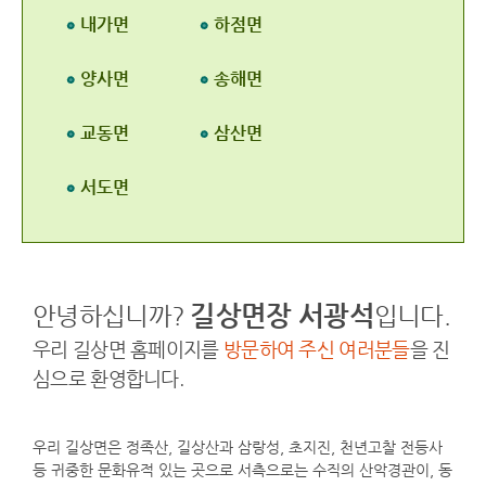
내가면
하점면
양사면
송해면
교동면
삼산면
서도면
길상면장 서광석
안녕하십니까?
입니다.
우리 길상면 홈페이지를
방문하여 주신 여러분들
을 진
심으로 환영합니다.
우리 길상면은 정족산, 길상산과 삼랑성, 초지진, 천년고찰 전등사
등 귀중한 문화유적 있는 곳으로 서측으로는 수직의 산악경관이, 동