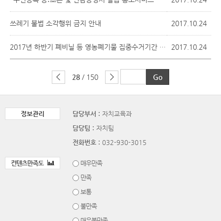
쓰레기 불법 소각행위 금지 안내
2017.10.24
2017년 하반기 폐비닐 등 영농폐기물 집중수거기간 운영
2017.10.24
28
/ 150
정보관리
담당부서 :
자치교육과
담당팀 :
자치팀
전화번호 :
032-930-3015
컨텐츠만족도
매우만족
만족
보통
불만족
매우불만족