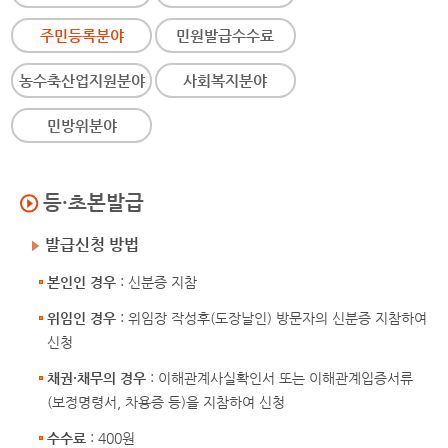
주민등록분야
민원발급수수료
농수축산업지원분야
사회복지분야
민방위분야
등·초본발급
발급신청 방법
본인인 경우
: 신분증 지참
위임인 경우
: 위임장 작성후(도장날인) 방문자의 신분증 지참하여
신청
채권·채무의 경우
: 이해관계사실확인서 또는 이해관계입증서류
(보정명령서, 차용증 등)을 지참하여 신청
수수료
: 400원