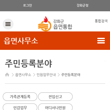
로그인
강화군청
통합검색
읍면사무소
주민등록분야
읍면사무소
민원업무안내
주민등록분야
가족관계등록
전입신고
인감업무
어디서나민원