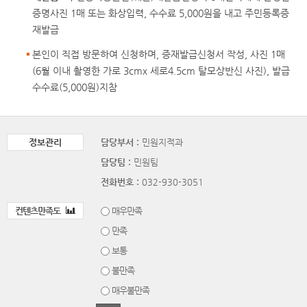
증명사진 1매 또는 화상입력, 수수료 5,000원을 내고 주민등록증
재발급
본인이 직접 방문하여 신청하며, 증재발급신청서 작성, 사진 1매
(6월 이내 촬영한 가로 3cmx 세로4.5cm 탈모상반신 사진), 발급
수수료(5,000원)지참
정보관리
담당부서 :
민원지적과
담당팀 :
민원팀
전화번호 :
032-930-3051
컨텐츠만족도
매우만족
만족
보통
불만족
매우불만족