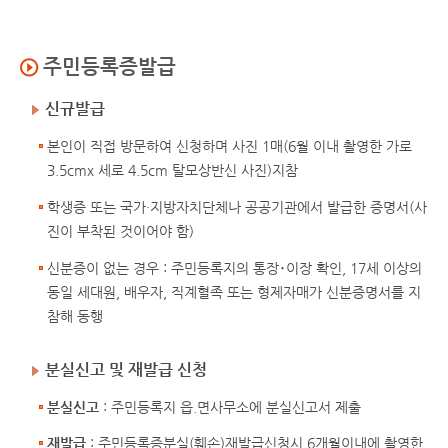
주민등록증발급
신규발급
본인이 직접 방문하여 신청하며 사진 1매(6월 이내 촬영한 가로
3.5cmx 세로 4.5cm 탈모상반신 사진)지참
학생증 또는 국가·지방자치단체나 공공기관에서 발급한 증명서(사
진이 부착된 것이어야 함)
신분증이 없는 경우 : 주민등록지의 통장･이장 확인, 17세 이상의
동일 세대원, 배우자, 직계혈족 또는 형제자매가 신분증명서를 지
참해 동행
분실신고 및 재발급 신청
분실신고
: 주민등록지 읍.면사무소에 분실신고서 제출
재발급
: 주민등록증분실(훼손)재발급신청시 6개월이내에 촬영한