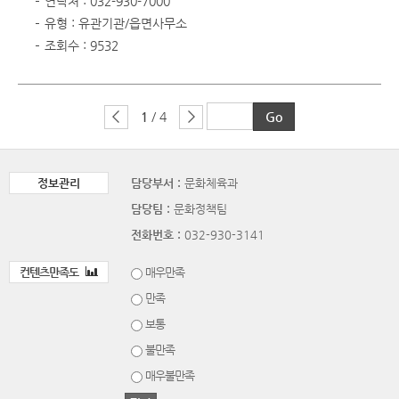
연락처 : 032-930-7000
유형 : 유관기관/읍면사무소
조회수 : 9532
1
/ 4
정보관리
담당부서 :
문화체육과
담당팀 :
문화정책팀
전화번호 :
032-930-3141
컨텐츠만족도
매우만족
만족
보통
불만족
매우불만족