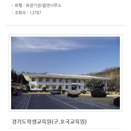
유형 : 유관기관/읍면사무소
조회수 : 13787
경기도학생교육원(구.호국교육원)