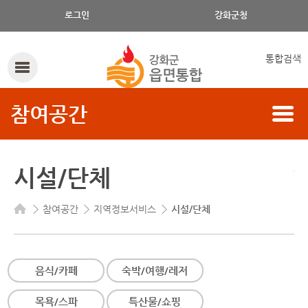
시설/단체의 구분, 읍/면, 시설/단체 명으로 검색하세요.
로그인
강화군청
통합검색
참여공간
시설/단체
참여공간
지역정보서비스
시설/단체
음식/카페
숙박/여행/레저
목욕/스파
특산물/쇼핑