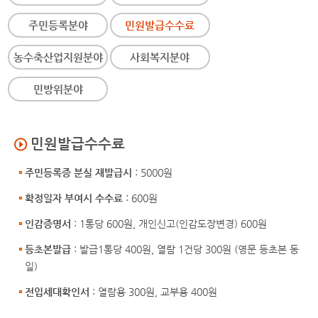
주민등록분야
민원발급수수료
농수축산업지원분야
사회복지분야
민방위분야
민원발급수수료
주민등록증 분실 재발급시
: 5000원
확정일자 부여시 수수료
: 600원
인감증명서
: 1통당 600원, 개인신고(인감도장변경) 600원
등초본발급
: 발급1통당 400원, 열람 1건당 300원 (영문 등초본 동
일)
전입세대확인서
: 열람용 300원, 교부용 400원