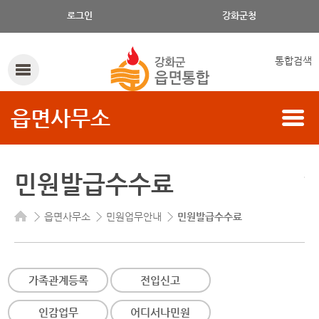
로그인
강화군청
통합검색
읍면사무소
민원발급수수료
읍면사무소
민원업무안내
민원발급수수료
가족관계등록
전입신고
인감업무
어디서나민원