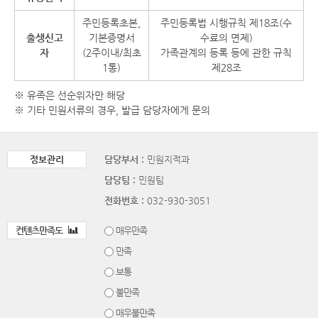
주민등록초본,
주민등록법 시행규칙 제18조(수
출생신고
기본증명서
수료의 면제)
자
(2주이내/최초
가족관계의 등록 등에 관한 규칙
1통)
제28조
※ 유족은 선순위자만 해당
※ 기타 민원서류의 경우, 발급 담당자에게 문의
정보관리
담당부서 :
민원지적과
담당팀 :
민원팀
전화번호 :
032-930-3051
컨텐츠만족도
매우만족
만족
보통
불만족
매우불만족