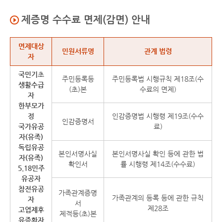
제증명 수수료 면제(감면) 안내
제증명 수수료 면제(감면) 안내
면제대상
민원서류명
관계 법령
자
국민기초
주민등록등
주민등록법 시행규칙 제18조(수
생활수급
(초)본
수료의 면제)
자
한부모가
정
인감증명법 시행령 제19조(수수
인감증명서
국가유공
료)
자(유족)
독립유공
본인서명사실
본인서명사실 확인 등에 관한 법
자(유족)
확인서
률 시행령 제14조(수수료)
5.18민주
유공자
참전유공
가족관계증명
가족관계의 등록 등에 관한 규칙
자
서
제28조
고엽제후
제적등(초)본
유증환자