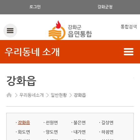
로그인
강화군청
통합검색
우리동네 소개
강화읍
우리동네소개
일반현황
강화읍
강화읍
선원면
불은면
길상면
화도면
양도면
내가면
하점면