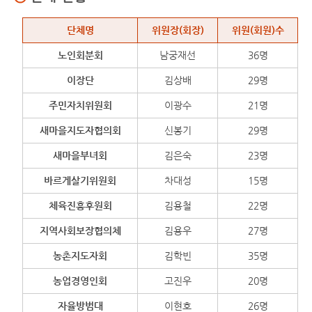
단체 현황
단체명
위원장(회장)
위원(회원)수
노인회분회
남궁재선
36명
이장단
김상배
29명
주민자치위원회
이광수
21명
새마을지도자협의회
신봉기
29명
새마을부녀회
김은숙
23명
바르게살기위원회
차대성
15명
체육진흥후원회
김용철
22명
지역사회보장협의체
김용우
27명
농촌지도자회
김학빈
35명
농업경영인회
고진우
20명
자율방범대
이현호
26명