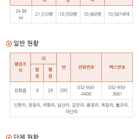
24.96
21,510명
10,550명
10,960명
10,587세대
㎢
일반 현황
일반 현황
리
행정조
반
전화번호
팩스번호
법
행
직
정
정
032-930-
032-930-
강화읍
9
29
295
4400
3661
신문리, 관청리, 국화리, 남산리, 갑곳리, 용정리, 옥림리, 월곳리,
대산리
단체 현황