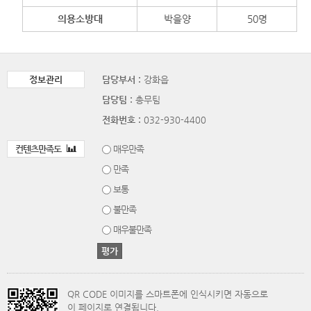
의용소방대
박을양
50명
정보관리
담당부서 :
강화읍
담당팀 :
총무팀
전화번호 :
032-930-4400
컨텐츠만족도
매우만족
만족
보통
불만족
매우불만족
QR CODE 이미지를 스마트폰에 인식시키면 자동으로
이 페이지로 연결됩니다.