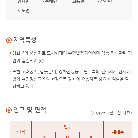
양사면
송해면
교동면
삼산면
서도면
지역특성
강화군의 중심지로 도시형태의 주민밀집지역이며 각종 민생관련 기
관이 집결되어 있다.
또한 고려궁지, 갑곶돈대, 강화산성등 국난극복의 전적지가 산재해
있어 국민정신교육의 현장으로 강화의 요충지로 중요한 역할을 담
당하고 있다.
인구 및 면적
(2026년 1월 1일 기준)
인구 및 면적
인구
면적
세대수
계
남
여