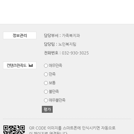
정보관리
담당부서 :
가족복지과
담당팀 :
노인복지팀
전화번호 :
032-930-3025
컨텐츠만족도
매우만족
만족
보통
불만족
매우불만족
QR CODE 이미지를 스마트폰에 인식시키면 자동으로
이 페이지로 연결됩니다.