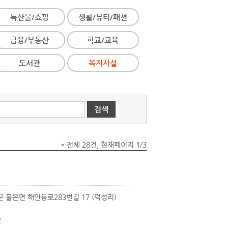
특산물/쇼핑
생활/뷰티/패션
금융/부동산
학교/교육
도서관
복지시설
* 전체 28건, 현재페이지
1
/3
 불은면 해안동로283번길 17 (덕성리)
2