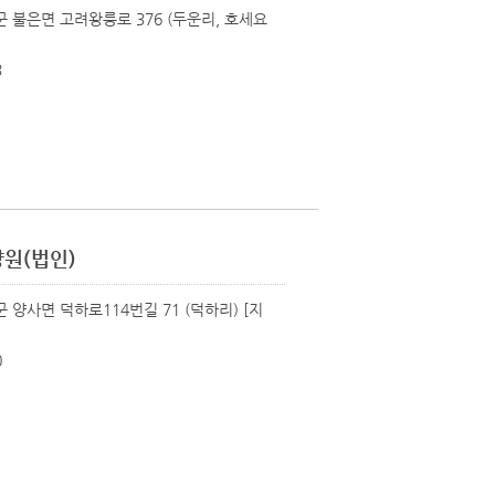
군 불은면 고려왕릉로 376 (두운리, 호세요
3
원(법인)
군 양사면 덕하로114번길 71 (덕하리)
[지
0