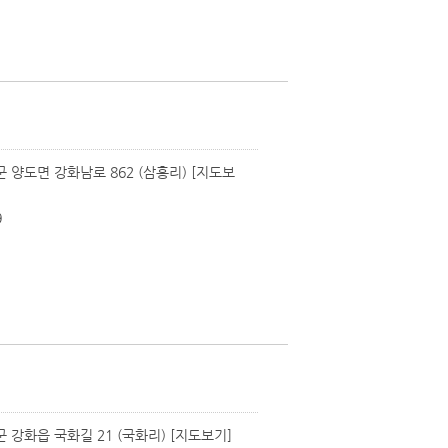
군 양도면 강화남로 862 (삼흥리)
[지도보
9
군 강화읍 국화길 21 (국화리)
[지도보기]