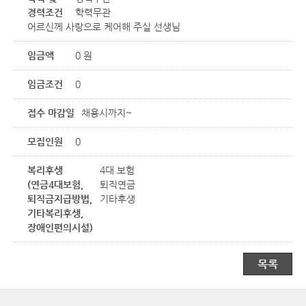
경력조건
학력무관
어르신께 사랑으로 케어해 주실 선생님
임금액
0 원
임금조건
0
접수 마감일
채용시까지~
모집인원
0
복리후생
4대 보험
(연금4대보험,
퇴직연금
퇴직금지급방법,
기타후생
기타복리후생,
장애인편의시설)
목록