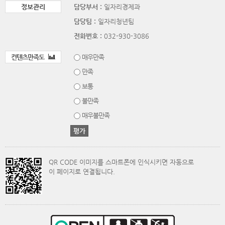
정보관리
담당부서 :
일자리경제과
담당팀 :
일자리청년팀
전화번호 :
032-930-3086
컨텐츠만족도
매우만족
만족
보통
불만족
매우불만족
QR CODE 이미지를 스마트폰에 인식시키면 자동으로
이 페이지로 연결됩니다.