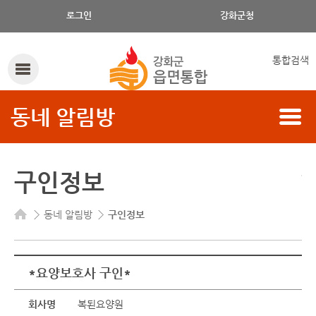
로그인
강화군청
통합검색
동네 알림방
구인정보
동네 알림방
구인정보
*요양보호사 구인*
회사명
복된요양원