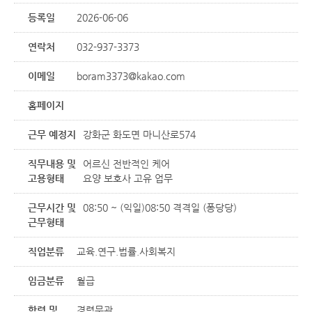
등록일
2026-06-06
연락처
032-937-3373
이메일
boram3373@kakao.com
홈페이지
근무 예정지
강화군 화도면 마니산로574
직무내용 및
어르신 전반적인 케어
고용형태
요양 보호사 고유 업무
근무시간 및
08:50 ~ (익일)08:50 격격일 (퐁당당)
근무형태
직업분류
교육.연구.법률.사회복지
임금분류
월급
학력 및
경력무관