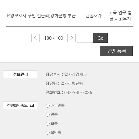
교육.연구.법
요양보호사 구인 신문리,강화군청 부근
엔젤재가...
률.사회복지
100
/ 100
구인 등록
정보관리
담당부서 :
일자리경제과
담당팀 :
일자리청년팀
전화번호 :
032-930-3086
컨텐츠만족도
매우만족
만족
보통
불만족