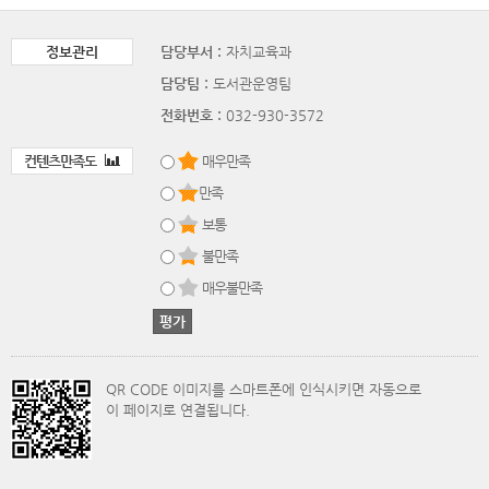
정보관리
담당부서 :
자치교육과
담당팀 :
도서관운영팀
전화번호 :
032-930-3572
컨텐츠만족도
매우만족
만족
보통
불만족
매우불만족
QR CODE 이미지를 스마트폰에 인식시키면 자동으로
이 페이지로 연결됩니다.