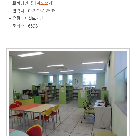
화바람언덕)
[지도보기]
연락처 : 032-937-2596
유형 : 사설도서관
조회수 : 6598