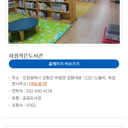
하점작은도서관
홈페이지 바로가기
주소 : 인천광역시 강화군 하점면 강화대로 1220 (신봉리, 하점
면사무소)
[지도보기]
연락처 : 032-930-4276
유형 : 공공도서관
조회수 : 4763