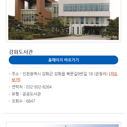
강화도서관
홈페이지 바로가기
주소 : 인천광역시 강화군 강화읍 북문길9번길 18 (관청리)
[지도
보기]
연락처 : 032-932-8264
유형 : 공공도서관
조회수 : 6847