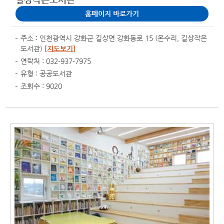
홈페이지 바로가기
주소 : 인천광역시 강화군 길상면 강화동로 15 (온수리, 길상작은
도서관)
[지도보기]
연락처 : 032-937-7975
유형 : 공공도서관
조회수 : 9020