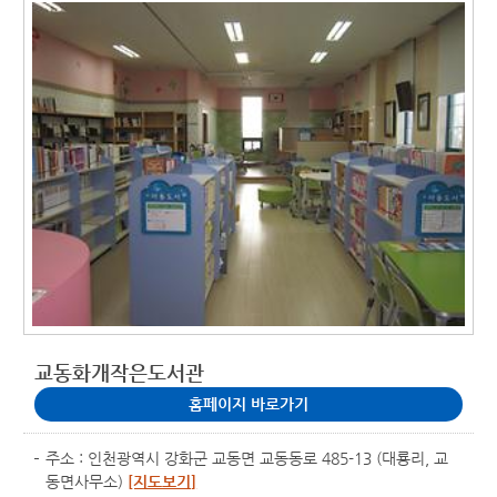
교동화개작은도서관
홈페이지 바로가기
주소 : 인천광역시 강화군 교동면 교동동로 485-13 (대룡리, 교
동면사무소)
[지도보기]