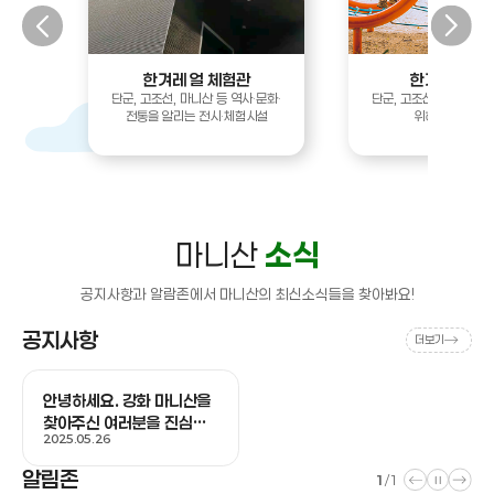
한겨레 얼 체험관
한겨레 얼 공
한
단군, 고조선, 마니산 등 역사·문화·
단군, 고조선 역사와 문
 명소
전통을 알리는 전시·체험시설
위해 조성된 공
마니산
소식
공지사항과 알람존에서 마니산의 최신소식들을 찾아봐요!
공지사항
더보기
안녕하세요. 강화 마니산을
찾아주신 여러분을 진심으
2025.05.26
로 환영합니다.
알림존
1
/
1