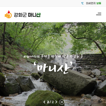
℃
미세먼지
보통
강화군
마니
산
메
뉴
서해바다의 풍경을 한눈에 담을 수 있는 곳
‘마니산’
2
/
2