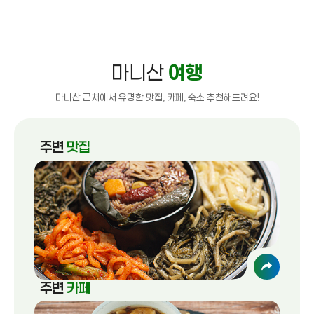
마니산
여행
마니산 근처에서 유명한 맛집, 카페, 숙소 추천해드려요!
주변
맛집
주변
카페