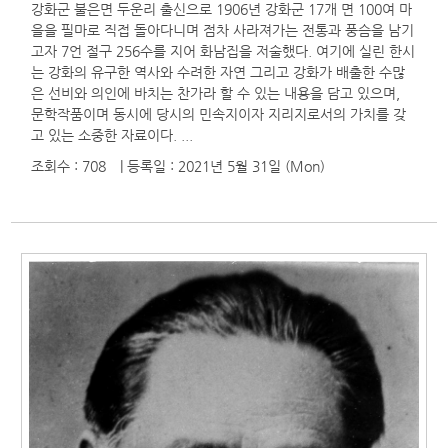
강화군 불은면 두운리 출신으로 1906년 강화군 17개 면 100여 마
을을 필마로 직접 돌아다니며 점차 사라져가는 전통과 풍슴을 남기
고자 7언 절구 256수를 지어 화남집을 저술했다. 여기에 실린 한시
는 강화의 유구한 역사와 수려한 자연 그리고 강화가 배출한 수많
은 선비와 의인에 바치는 찬가라 할 수 있는 내용을 담고 있으며,
문학작품이며 동시에 당시의 민속지이자 지리지로서의 가치를 갖
고 있는 소중한 자료이다. ...
조회수 : 708
| 등록일
: 2021년 5월 31일 (Mon)