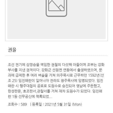
권율
조선 전기에 삼정승을 역임한 권철의 다섯째 아들이며 조부는 강화
부사를 지낸 권적이다. 강화군 선원면 연동에서 출생하였으며, 문
과에 급제한 후 여러 벼슬을 거쳐 의주목사로 근무하던 1592년(선
조 25) 임진왜란이 일어나자 전라도 광주목사에 임명되었다. 임진
왜란 시 행주대첩의 공로로 도원수로 승진되어 영남에 주둔했고,
한성판윤, 호조판서,관찰서를 거쳐 재차 도원수가 되었다. 임진왜
란 1등 선무공신에 책록되었...
조회수 : 589
| 등록일
: 2021년 5월 31일 (Mon)