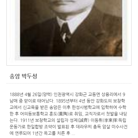
송암 박두성
1888년 4월 26일(양력) 인천광역시 강화군 교동면 상용리에서 9
남매 중 맏이로 태어났다. 1895년부터 4년 동안 강화도의 보창학
교에서 신교육을 받은 송암은 이후 한성사범학교에 입학하여 수학
한 후 어의동보통학교 훈도(薰陶)로 취임, 교직자로서 첫발을 내딛
는다. 1911년 보창학교의 설립자 성제(誠齊) 이동휘(李東揮:독립
운동가로 한일합방 조약이 발표된 후 데라우찌 총독 암살 미수사건
에 연루되어 1년간 옥고를 치른 후 ...