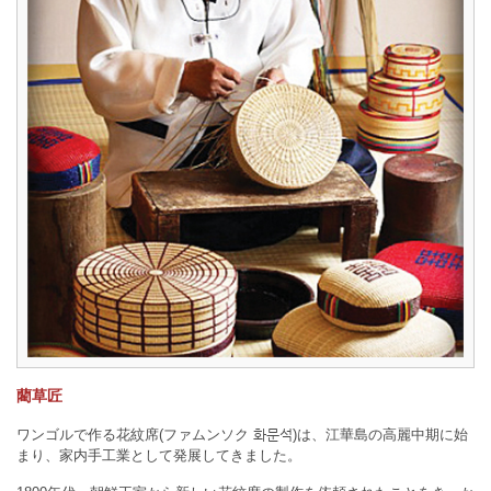
藺草匠
ワンゴルで作る花紋席(ファムンソク 화문석)は、江華島の高麗中期に始
まり、家内手工業として発展してきました。