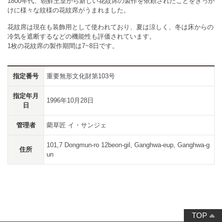
1800年代、朝鮮王室から新しい花紋席の製作を依頼されたことをきっか
けに様々な紋様の花紋席がうまれました。
花紋席は現在も装飾用として使われており、夏は涼しく、冬は床からの
冷気を遮断するなどの機能性も評価されています。
1枚の花紋席の製作期間は7~8日です。
藺草匠
指定番号
重要無形文化財第103号
指定年月
1996年10月28日
日
管理者
藺草匠 イ・サンジェ
101,7 Dongmun-ro 12beon-gil, Ganghwa-eup, Ganghwa-g
住所
un
TOP