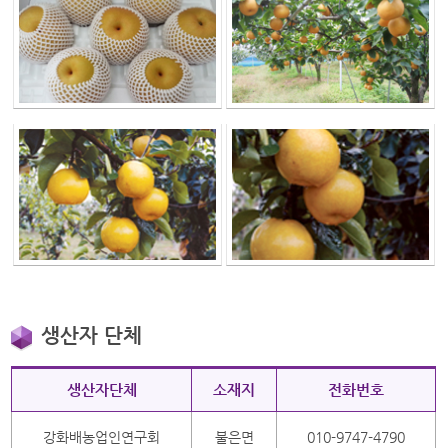
생산자 단체
생산자 단체
생산자단체
소재지
전화번호
강화배농업인연구회
불은면
010-9747-4790