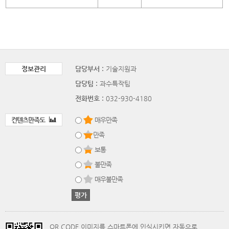
정보관리
담당부서 :
기술지원과
담당팀 :
과수특작팀
전화번호 :
032-930-4180
컨텐츠만족도
매우만족
만족
보통
불만족
매우불만족
QR CODE 이미지를 스마트폰에 인식시키면 자동으로