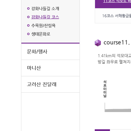
11코스 석모도 
강화나들길 소개
16코스 서해황금
강화나들길 코스
수목원/산림욕
생태문화로
course
문화/행사
1.41km의 석모
방길 좌우로 펼쳐지
마니산
고려산 진달래