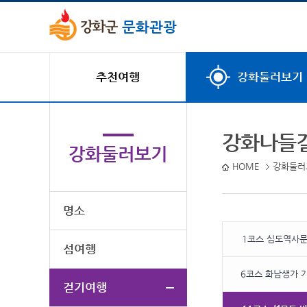
문화관광
추천여행
강화둘러보기
강화나들길
강화둘러보기
HOME
강화둘러
명소
1코스 심도역사
섬여행
6코스 화남생가 
걷기여행