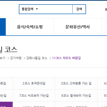
통합검색
음식/숙박/쇼핑
문화유산/역사
 코스
보기
걷기여행
강화나들길 코스
11코스 석모도 바람길
문화길
2코스 호국돈대길
3코스 고려왕릉 가는 길
4
가는길
7코스 낙조보러 가는길
8코스 철새보러 가는길
9