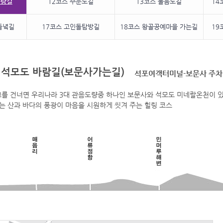
바람길
12코스 주문도길
13코스 불음도길
14
들녘길
17코스 고인돌탐방길
18코스 왕골공예마을 가는길
19
11. 석모도 바람길(보문사가는길)
석포여객터미널-보문사 주
대교를 건너면 우리나라 3대 관음도량중 하나인 보문사와 석모도 미네랄온천이 
는 산과 바다의 풍광이 마음을 시원하게 씻겨 주는 힐링 코스