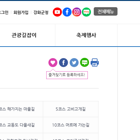
전체메뉴
로그인
회원가입
강화군청
관광길잡이
축제행사
즐겨찾기로 등록하세요!
코스 해가지는 마을길
5코스 고비고개길
코스 교동도 다을새길
10코스 머르메 가는길