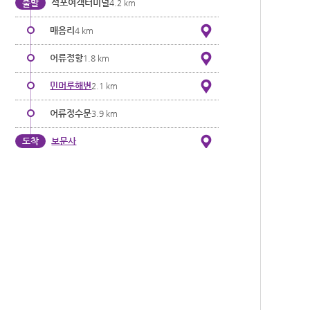
출발
석포여객터미널
4.2 km
매음리
4 km
어류정항
1.8 km
민머루해변
2.1 km
어류정수문
3.9 km
도착
보문사