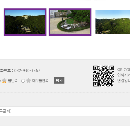
QR C
화번호 :
032-930-3567
인식시키
불만족
매우불만족
연결됩니