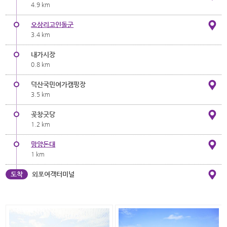
4.9 km
오상리고인돌군
3.4 km
내가시장
0.8 km
덕산국민여가캠핑장
3.5 km
곶창굿당
1.2 km
망양돈대
1 km
도착
외포여객터미널