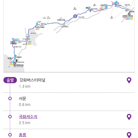
출발
강화버스터미널
1.3 km
서문
0.6 km
국화저수지
3.5 km
홍릉