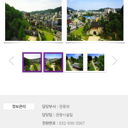
정보관리
담당부서 :
관광과
담당팀 :
관광시설팀
전화번호 :
032-930-3567