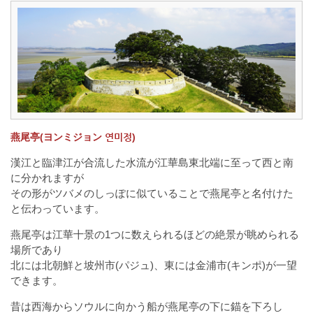
燕尾亭(ヨンミジョン 연미정)
漢江と臨津江が合流した水流が江華島東北端に至って西と南
に分かれますが
その形がツバメのしっぽに似ていることで燕尾亭と名付けた
と伝わっています。
燕尾亭は江華十景の1つに数えられるほどの絶景が眺められる
場所であり
北には北朝鮮と坡州市(パジュ)、東には金浦市(キンポ)が一望
できます。
昔は西海からソウルに向かう船が燕尾亭の下に錨を下ろし