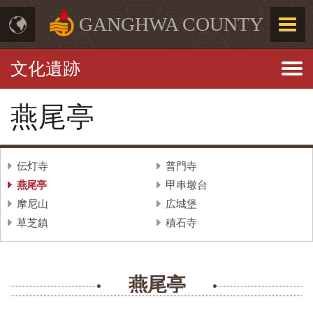
GANGHWA COUNTY
文化遺跡
燕尾亭
伝灯寺
普門寺
燕尾亭
甲串墩台
摩尼山
広城堡
草芝鎮
積石寺
燕尾亭