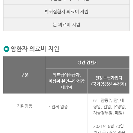
희귀질환자 의료비 지원
눈 의료비 지원
암환자 의료비 지원
암환자 의료비 지원
성인 암환자
구분
의료급여수급자,
건강보험가입자
차상위 본인부담경감
(국가암검진 수검자)
대상자
6대 암종(위암, 대
지원암종
전체 암종
장암, 간암, 유방암,
자궁경부암, 폐암)
2021년 6월 30일
까지 국가암검진을