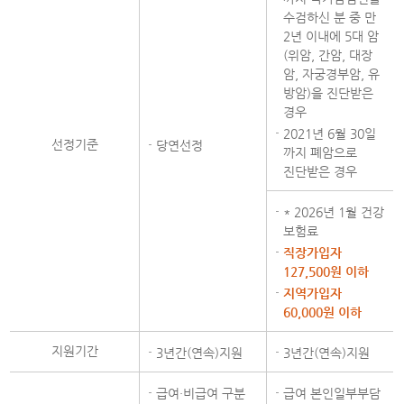
수검하신 분 중 만
2년 이내에 5대 암
(위암, 간암, 대장
암, 자궁경부암, 유
방암)을 진단받은
경우
2021년 6월 30일
선정기준
당연선정
까지 폐암으로
진단받은 경우
* 2026년 1월 건강
보험료
직장가입자
127,500원 이하
지역가입자
60,000원 이하
지원기간
3년간(연속)지원
3년간(연속)지원
급여·비급여 구분
급여 본인일부부담