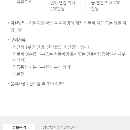
지원금액
없이 연간 최대
금 연간 최대 200
300만원
만원
지원방법
: 지원대상 확인 후 환자명의 계좌 의료비 지급 또는 병원 지
급보증
구비서류
진단서 1부(진단명, 진단코드, 진단일자 명시)
진료비 영수증 1부(또는 진료비명세서 또는 진료비납입확인서 세부
내역서)
입금통장 사본 1부(환자 본인 명의)
신분증
문의사항
: 진료팀 ☎ 930-4083
정보관리
담당부서 :
건강증진과