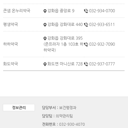
큰샘 온누리약국
강화읍 중앙로 9
032-934-0700
평생약국
강화읍 강화대로 440
032-933-6511
강화읍 강화대로 395
하하약국
(준프라자 1층 103호 하
032-932-7090
하약국)
화도약국
화도면 마니산로 728
032-937-0777
정보관리
담당부서 :
보건행정과
담당팀 :
의약관리팀
전화번호 :
032-930-4070