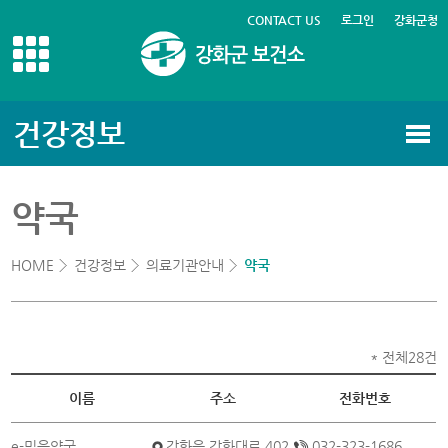
CONTACT US
로그인
강화군청
건강정보
약국
HOME
건강정보
의료기관안내
약국
* 전체28건
이름
주소
전화번호
e-믿음약국
강화읍 강화대로 402
032-323-1686