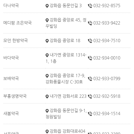
다나약국
강화읍 동문안길 3
032-932-8575
강화읍 중앙로 45, 정
메디팜 조은약국
032-933-9422
우빌딩
모던 한방약국
강화읍 중앙로 18
032-934-7510
내가면 중앙로 1314-
바다약국
032-934-0010
1, 1층
강화읍 중앙로 17-9,
보배약국
032-933-0799
강화풍물시장 C-30호
부흥생명약국
내가면 강화서로 223
032-932-5918
강화읍 동문안길 9-1,
새봄약국
032-934-1514
청원빌딩
강화읍 강화대로404