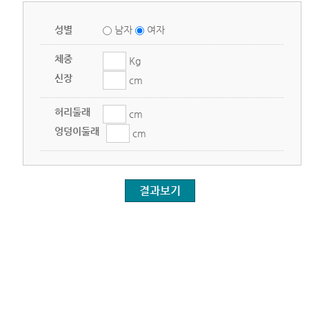
성별
남자
여자
체중
Kg
신장
cm
허리둘래
cm
엉덩이둘래
cm
결과보기