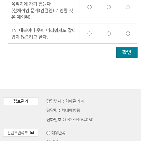
목적지에 가기 힘들다
(신체적인 문제(관절염)로 인한 것
은 제외됨).
15. 내복이나 옷이 더러워져도 갈아
입지 않으려고 한다.
정보관리
담당부서 :
치매관리과
담당팀 :
치매예방팀
전화번호 :
032-930-4060
컨텐츠만족도
매우만족