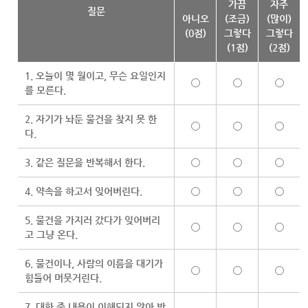
가끔
자주
질문
아니오
(조금)
(많이)
(0점)
그렇다
그렇다
(1점)
(2점)
1. 오늘이 몇 월이고, 무슨 요일인지
를 모른다.
2. 자기가 놔둔 물건을 찾지 못 한
다.
3. 같은 질문을 반복해서 한다.
4. 약속을 하고서 잊어버린다.
5. 물건을 가지러 갔다가 잊어버리
고 그냥 온다.
6. 물건이나, 사람의 이름을 대기가
힘들어 머뭇거린다.
7. 대화 중 내용이 이해되지 않아 반