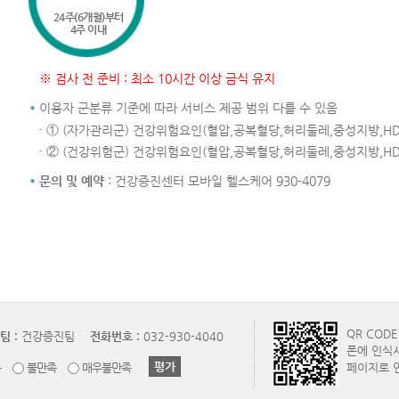
24주(6개월)부터
4주 이내
※ 검사 전 준비 : 최소 10시간 이상 금식 유지
이용자 군분류 기준에 따라 서비스 제공 범위 다를 수 있음
① (자가관리군) 건강위험요인(혈압,공복혈당,허리둘레,중성지방,HD
② (건강위험군) 건강위험요인(혈압,공복혈당,허리둘레,중성지방,HD
문의 및 예약
: 건강증진센터 모바일 헬스케어 930-4079
QR COD
팀 :
건강증진팀
전화번호 :
032-930-4040
폰에 인식
통
불만족
매우불만족
페이지로 