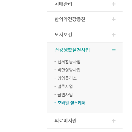
치매관리
한의약건강증진
모자보건
건강생활실천사업
신체활동사업
비만영양사업
영양플러스
절주사업
금연사업
모바일 헬스케어
의료비지원