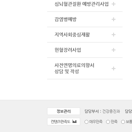
심뇌혈관질환 예방관리사업
감염병예방
지역사회중심재활
헌혈장려사업
사전연명의료의향서
상담 및 작성
정보관리
담당부서 :
건강증진과
담당
컨텐츠만족도
매우만족
만족
보