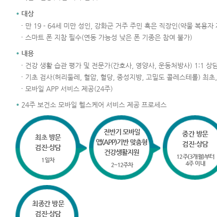
대상
만 19 - 64세 미만 성인, 강화군 거주 주민 혹은 직장인(약물 복용자 
스마트 폰 지참 필수(연동 가능성 낮은 폰 기종은 참여 불가)
내용
건강 생활 습관 평가 및 전문가(간호사, 영양사, 운동처방사) 1:1 
기초 검사(허리둘레, 혈압, 혈당, 중성지방, 고밀도 콜레스테롤) 최초,
모바일 APP 서비스 제공(24주)
24주 보건소 모바일 헬스케어 서비스 제공 프로세스
전반기 모바일
중간 방문
최초 방문
앱(APP)기반 맞춤형
검진·상담
검진·상담
건강생활지원
12주(3개월)부터
1일차
4주 이내
2~12주차
최종간 방문
검진·상담