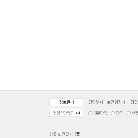
정보관리
담당부서 :
보건행정과
담당
컨텐츠만족도
매우만족
만족
보
한줄 의견달기