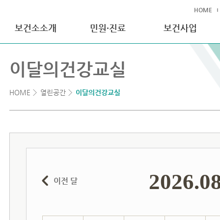
HOME
보건소소개
민원·진료
보건사업
이달의건강교실
HOME
열린공간
이달의건강교실
2026.0
이전 달