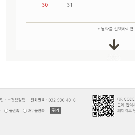
30
31
* 날짜를 선택하시면
QR COD
팀 :
보건행정팀
전화번호 :
032-930-4010
폰에 인식
통
불만족
매우불만족
페이지로 