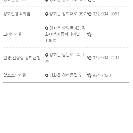
강화안경백화점
강화읍 강화대로 397
032-934-1061
강화읍 중앙로 43, 강
고려안경원
화여객자동차터미널
_
106호
강화읍 남문로 14, 1
안경,진정성 강화군행복센터점
032-934-1231
층
알프스안경원
강화읍 청하동길 5
934-7420