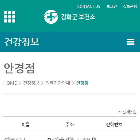
CONTACT US
로그인
강화군청
건강정보
안경점
HOME
건강정보
의료기관안내
안경점
* 전체5건
이름
주소
전화번호
강화안경마트
강화읍 강화대로 404
_