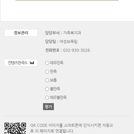
정보관리
담당부서 :
가족복지과
담당팀 :
여성보육팀
전화번호 :
032-930-3026
컨텐츠만족도
매우만족
만족
보통
불만족
매우불만족
QR CODE 이미지를 스마트폰에 인식시키면 자동으
로 이 페이지로 연결됩니다.