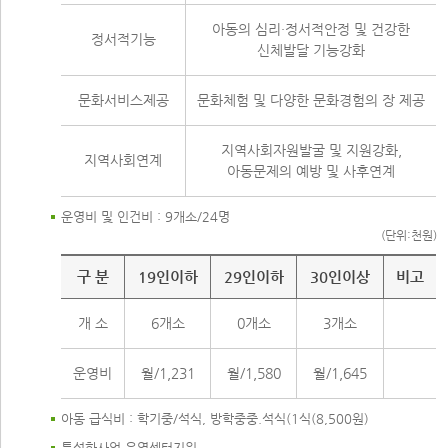
아동의 심리·정서적안정 및 건강한
정서적기능
신체발달 기능강화
문화서비스제공
문화체험 및 다양한 문화경험의 장 제공
지역사회자원발굴 및 지원강화,
지역사회연계
아동문제의 예방 및 사후연계
운영비 및 인건비 : 9개소/24명
(단위:천원)
운영비 및 인건비
구 분
19인이하
29인이하
30인이상
비고
개 소
6개소
0개소
3개소
운영비
월/1,231
월/1,580
월/1,645
아동 급식비 : 학기중/석식, 방학중중.석식(1식(8,500원)
특성화사업 운영센터지원