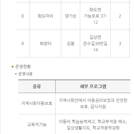
화도면
8
화도마리
양기순
가능포로 37-
2
12
길상면
9
희망터
김봄
온수길38번길
3
14
운영현황
운영내용
운영내용
종류
세부 프로그램
지역사회안에서 아동권리보장과 안전한
지역사회아동보호
보호, 급식지원
아동의 학습능력제고, 학교부적응 해소,
교육적기능
일상생활지도, 학교적응력강화