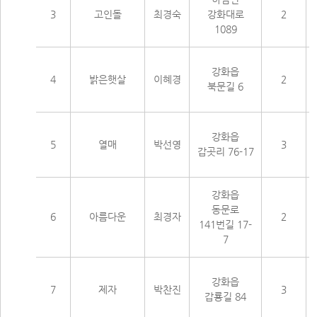
3
고인돌
최경숙
강화대로
2
1089
강화읍
4
밝은햇살
이혜경
2
북문길 6
강화읍
5
열매
박선영
3
갑곳리 76-17
강화읍
동문로
6
아름다운
최경자
2
141번길 17-
7
강화읍
7
제자
박찬진
3
갑룡길 84