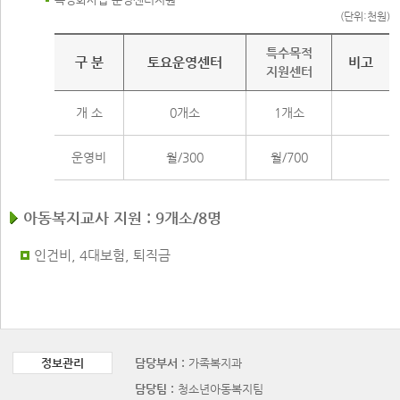
(단위:천원)
특성화사업 운영센터지원
특수목적
구 분
토요운영센터
비고
지원센터
개 소
0개소
1개소
운영비
월/300
월/700
아동복지교사 지원 : 9개소/8명
인건비, 4대보험, 퇴직금
정보관리
담당부서 :
가족복지과
담당팀 :
청소년아동복지팀