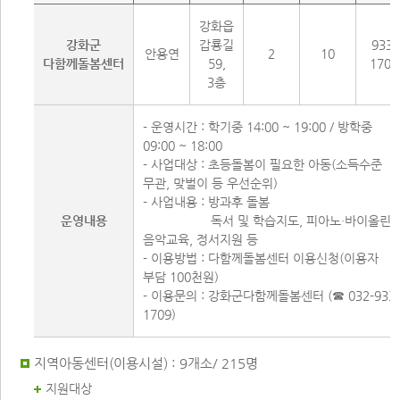
강화읍
강화군
갑룡길
933-
안용연
2
10
다함께돌봄센터
59,
1709
3층
- 운영시간 : 학기중 14:00 ~ 19:00 / 방학중
09:00 ~ 18:00
- 사업대상 : 초등돌봄이 필요한 아동(소득수준
무관, 맞벌이 등 우선순위)
- 사업내용 : 방과후 돌봄
운영내용
독서 및 학습지도, 피아노·바이올린
음악교육, 정서지원 등
- 이용방법 : 다함께돌봄센터 이용신청(이용자
부담 100천원)
- 이용문의 : 강화군다함께돌봄센터 (☎ 032-933
1709)
지역아동센터(이용시설) : 9개소/ 215명
지원대상