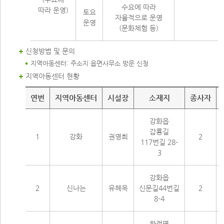
수요에 따라
따라 운영)
토요
자율적으로 운영
운영
(문화체험 등)
신청방법 및 문의
지역아동센터: 주소지 읍면사무소 방문 신청
지역아동센터 현황
지역아동센터 현황
연번
지역아동센터
시설장
소재지
종사자
강화읍
갑룡길
1
강화
권영희
2
117번길 28-
3
강화읍
2
신나는
유혜옥
신문길44번길
2
8-4
하점면