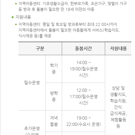
지역아동센터: 기초생활수급자, 한부모가족, 조손가구, 맞벌이 가구
등 방과 후 돌봄이 필요한 만 18세 미만의 아동
지원내용
지역아동센터: 평일 및 토요일 방과후부터 최대 22:00시까지
지역아동센터에서 돌봄이 필요한 아동들에게 서비스(학습지도,
식사제공 등)를 제공
지원내용
구분
돌봄시간
지원내용
14:00 ~
학기
19:00(필수운영
중
시간)
필수운영
상담 및
12:00 ~
방학
생활지도,
17:00(필수운영
중
학습지원,
시간)
간식·
급식제공,
저녁
19:00 ~
체험활동
돌봄
22:00(수요시 운영)
등
추가운영
(수요에