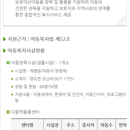
보호대상아동을 양육 및 돌봄을 지원하여 아동의
건전한 양육을 지원하고 보호자와 지역사회의 연계를
통한 종합적인 복지서비스 제공
지원근거 : 아동복지법 제52조
아동복지시설현황
아동양육시설(생활시설) : 1개소
시설명 : 계명원(대표자 양영재)
소재지 : 양도면 조산리(937-1755)
정원 및 현원 : 84명/50명
지원내용 : 아동생계비, 운영비 및 인건비, 아동간식비, 프로그램비
등
다함께돌봄센터
지원기준
센터명
시설장
주소
종사자
아동수
연락