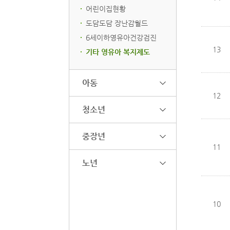
어린이집현황
도담도담 장난감월드
6세이하영유아건강검진
13
기타 영유아 복지제도
아동
12
청소년
중장년
11
노년
10