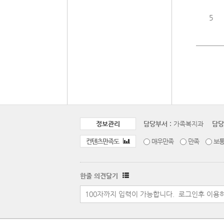
5
정보관리
담당부서 :
가족복지과
담당
컨텐츠만족도
매우만족
만족
보
한줄 의견달기