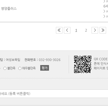
> 
6
영양플러스
> 
> 
1
2
QR COD
팀 :
여성보육팀
전화번호 :
032-930-3026
폰에 인식
통
불만족
매우불만족
페이지로 