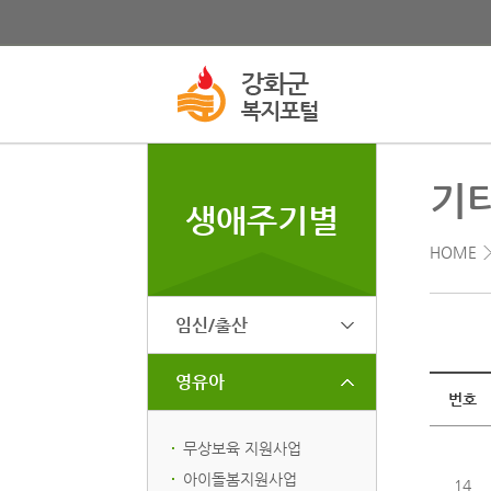
기
생애주기별
HOME
임신/출산
영유아
복지제도
번호
무상보육 지원사업
아이돌봄지원사업
14