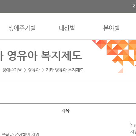
생애주기별
대상별
분야별
타 영유아 복지제도
생애주기별
영유아
기타 영유아 복지제도
 표
제목
> 
지
보육료·유아학비 지원