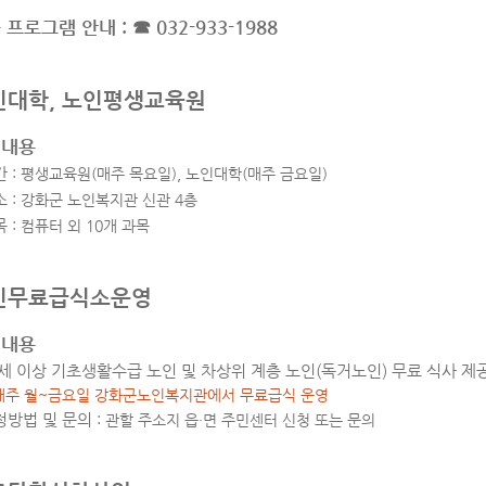
 프로그램 안내 : ☎ 032-933-1988
인대학, 노인평생교육원
영내용
간
: 평생교육원(매주 목요일), 노인대학(매주 금요일)
소
: 강화군 노인복지관 신관 4층
목
: 컴퓨터 외 10개 과목
인무료급식소운영
원내용
0세 이상 기초생활수급 노인 및 차상위 계층 노인(독거노인) 무료 식사 제
매주 월~금요일 강화군노인복지관에서 무료급식 운영
청방법 및 문의
: 관할 주소지 읍·면 주민센터 신청 또는 문의