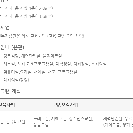
 - 지하1층 지상 4층(1,409㎡)
 - 지하1층 지상 4층(1,868㎡)
요사업
복지증진을 위한 교육사업 (교육·교양·오락·사업)
안내 (본관)
 - 경로식당, 체력단련실, 물리치료실
 - 사무실, 사회 교육프로그램실, 대학장실, 지회장실, 소회의실
 - 컴퓨터실,요가실, 서예실, 서고, 프로그램실
 - 대회의실(강당)
그램 계획
 계획
교육사업
교양,오락사업
노래교실, 서예교실, 장수댄스교실,
체력단련실, 무료
실, 컴퓨터교실
풍물교실
(게이트볼, 장기