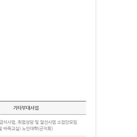
기타부대사업
급식사업, 취업상담 및 알선사업 소집단모임
 및 바둑교실) 노인대학(군지회)