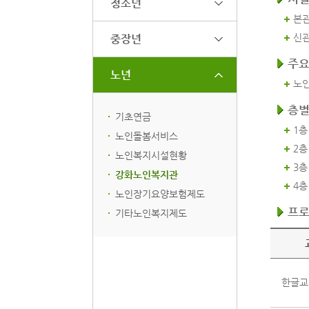
청소년
본관
신관
중장년
주
노년
노인
층별
기초연금
1층
노인돌봄서비스
2층
노인복지시설현황
3층
강화노인복지관
4층
노인장기요양보험제도
프로
기타노인복지제도
프로그램
한글교