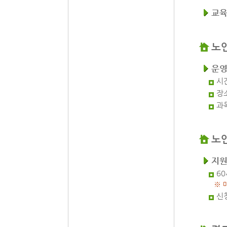
교육
노
운
시
장
과
노
지
6
※ 
신