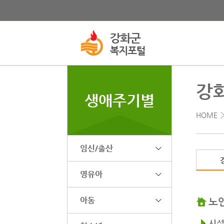
강
생애주기별
HOME
임신/출산
영유아
아동
노
시