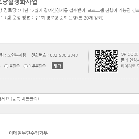
로당활성화사업
상 경로당
: 매년 12월에 참여신청서를 접수받아, 프로그램 진행이 가능한 경
로그램 운영 방법
: 주1회 경로당 순회 운영(총 20개 강좌)
QR COD
팀 :
노인복지팀
전화번호 :
032-930-3343
폰에 인식
통
불만족
매우불만족
페이지로 
이메일무단수집거부