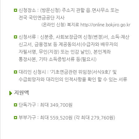
신청장소 : (방문신청) 주소지 관할 읍.면사무소 또는
전국 국민연금공단 지사
(온라인 신청) 복지로 http://online.bokjiro.go.kr
신청서류 : 신분증, 사회보장급여 신청(변경)서, 소득·재산
신고서, 금융정보 등 제공동의서(수급자와 배우자의
자필서명, 무인(지장) 또는 인감 날인), 본인계좌
통장사본, 기타 소득증빙서류 등(필요시)
대리인 신청시 : ‘기초연금관련 위임장(서식9호)’ 및
수급희망자와 대리인의 인적사항을 확인 할 수 있는 서류
지원액
단독가구 : 최대 349,700원
부부가구 : 최대 559,520원 (각 최대 279,760원)