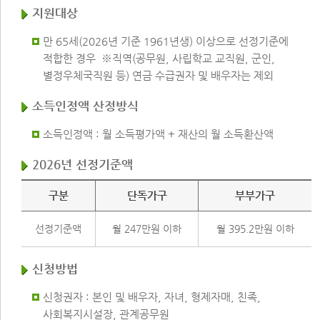
지원대상
만 65세(2026년 기준 1961년생) 이상으로 선정기준에
적합한 경우 ※직역(공무원, 사립학교 교직원, 군인,
별정우체국직원 등) 연금 수급권자 및 배우자는 제외
소득인정액 산정방식
소득인정액 : 월 소득평가액 + 재산의 월 소득환산액
2026년 선정기준액
2023년 선정기준액
구분
단독가구
부부가구
선정기준액
월 247만원 이하
월 395.2만원 이하
신청방법
신청권자 : 본인 및 배우자, 자녀, 형제자매, 친족,
사회복지시설장, 관계공무원