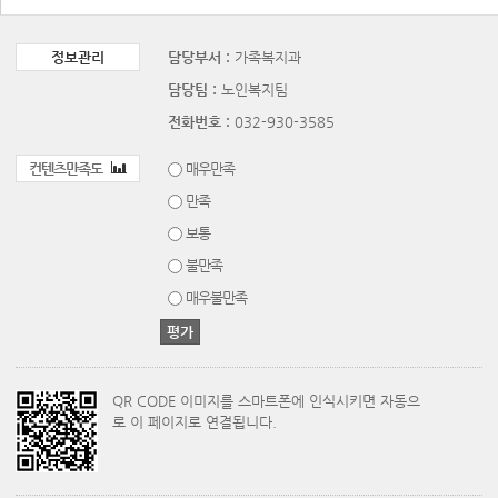
정보관리
담당부서 :
가족복지과
담당팀 :
노인복지팀
전화번호 :
032-930-3585
컨텐츠만족도
매우만족
만족
보통
불만족
매우불만족
QR CODE 이미지를 스마트폰에 인식시키면 자동으
로 이 페이지로 연결됩니다.