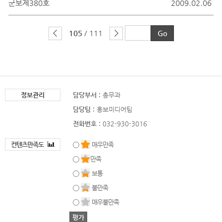
군보제380호
2009.02.06
105
/ 111
정보관리
담당부서 :
총무과
담당팀 :
홍보미디어팀
전화번호 :
032-930-3016
컨텐츠만족도
매우만족
만족
보통
불만족
매우불만족