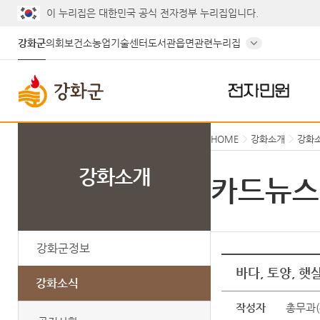
이 누리집은 대한민국 공식 전자정부 누리집입니다.
강화군
의회
보건소
농업기술센터
도서관
읍면
관련누리집
전자민원
HOME
강화소개
강화
강화소개
카드뉴스
강화군정보
바다, 토양, 햇
강화소식
작성자
총무과(