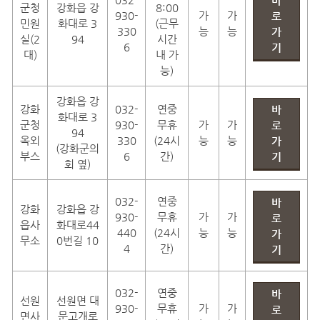
바
군청
강화읍 강
8:00
930-
가
가
로
민원
화대로 3
(근무
330
능
능
가
실(2
94
시간
6
기
대)
내 가
능)
강화읍 강
강화
032-
연중
바
화대로 3
군청
930-
무휴
가
가
로
94
옥외
330
(24시
능
능
가
(강화군의
부스
6
간)
기
회 옆)
032-
연중
바
강화
강화읍 강
930-
무휴
가
가
로
읍사
화대로44
440
(24시
능
능
가
무소
0번길 10
4
간)
기
032-
연중
바
선원
선원면 대
930-
무휴
가
가
로
면사
문고개로