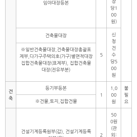
장
임야대장등본
당1
00
원)
신
건축물대장
청
건
※일반건축물대장,건축물대장총괄표
5
수
제부,다가구주택의호(가구)별면적대장
당5
집합건축물대장(표제부), 집합건축물
00
대장(전유부분)
원
등기부등본
1,0
불
건
1
00
필
축
※건물,토지,집합건물
원
요
50
0원
(관
건설기계등록원부(갑), 건설기계등록
2
외: