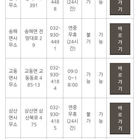
448
(24시
가
능
가
무소
391
8
간)
기
032-
연중
바
송해
송해면 전
930-
무휴
불
가
로
면사
망대로 2
449
(24시
가
능
가
무소
9
1
간)
기
032-
바
교동
교동면 교
09:0
930-
가
가
로
면사
동동로 4
0~1
418
능
능
가
무소
85-13
8:00
4
기
032-
연중
바
삼산
삼산면 삼
930-
무휴
불
가
로
면사
산북로 4
418
(24시
가
능
가
무소
75
5
간)
기