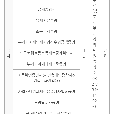
료
납세증명서
(김
포
납세사실증명
세
무
소득금액증명
서
강
부가가치세면세사업자수입금액증명
화
국
1
민
필
연금보험료등소득세액공제확인서
세
3
원
요
출
부가가치세과세표준증명
장
소
소득확인증명서(서민형개인종합자산
03
관리계좌가입용)
2-9
34-
사업자단위과세적용종된사업장증명
14
92
모범납세자증명
~3)
근로(자녀)장려금수급사실증명