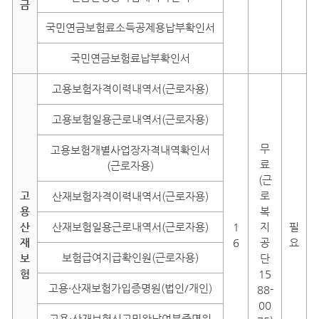
금
국민연금보험료소득공제용납부확인서
국민연금보험료납부확인서
고용보험자격이력내역서(근로자용)
고용보험일용근로내역서(근로자용)
무
고용보험개별사업장자격내역확인서
료
(근로자용)
(근
고
로
산재보험자격이력내역서(근로자용)
용
복
산
산재보험일용근로내역서(근로자용)
1
지
필
재
6
공
요
보험급여지급확인원(근로자용)
보
단
험
15
고용·산재보험가입증명원(법인/개인)
88-
00
고용·산재보험신고및완납여부증명원