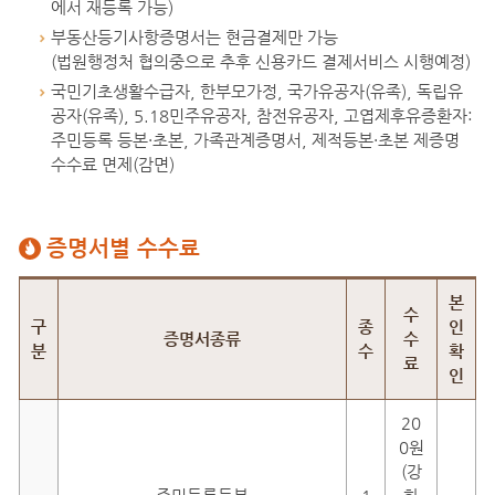
에서 재등록 가능)
부동산등기사항증명서는 현금결제만 가능
(법원행정처 협의중으로 추후 신용카드 결제서비스 시행예정)
국민기초생활수급자, 한부모가정, 국가유공자(유족), 독립유
공자(유족), 5.18민주유공자, 참전유공자, 고엽제후유증환자:
주민등록 등본·초본, 가족관계증명서, 제적등본·초본 제증명
수수료 면제(감면)
증명서별 수수료
증명서별 수수료
본
수
구
종
인
증명서종류
수
분
수
확
료
인
20
0원
(강