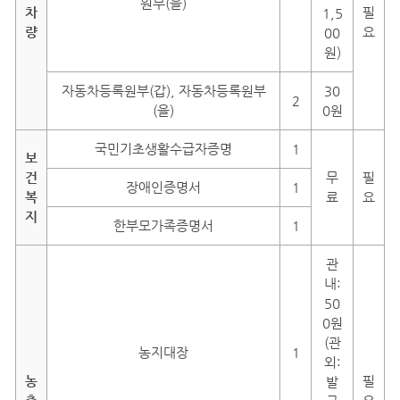
원부(을)
차
필
1,5
량
요
00
원)
자동차등록원부(갑), 자동차등록원부
30
2
(을)
0원
국민기초생활수급자증명
1
보
건
무
필
장애인증명서
1
복
료
요
지
한부모가족증명서
1
관
내:
50
0원
(관
농지대장
1
외:
농
필
발