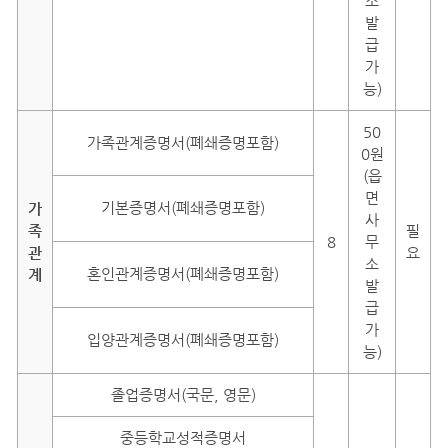
소
발
급
가
능)
50
가족관계증명서(폐쇄증명포함)
0원
(읍
면
기본증명서(폐쇄증명포함)
가
사
족
필
8
무
관
요
소
혼인관계증명서(폐쇄증명포함)
계
발
급
가
입양관계증명서(폐쇄증명포함)
능)
졸업증명서(국문, 영문)
중등학교성적증명서