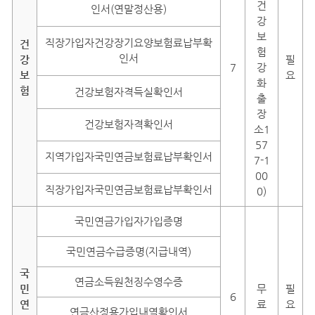
건
인서(연말정산용)
강
보
직장가입자건강장기요양보험료납부확
건
험
인서
강
필
7
강
보
요
화
험
건강보험자격득실확인서
출
장
건강보험자격확인서
소1
57
지역가입자국민연금보험료납부확인서
7-1
00
직장가입자국민연금보험료납부확인서
0)
국민연금가입자가입증명
국민연금수급증명(지급내역)
국
연금소득원천징수영수증
민
무
필
6
연
료
요
연금산정용가입내역확인서