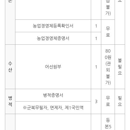
촌
요
급
불
가)
농업경영체등록확인서
1
무
료
농업경영체증명서
1
80
0원
불
수
(관
어선원부
1
필
산
외
요
불
가)
병적증명서
병
무
필
3
적
료
요
※군복무필자, 면제자, 제1국민역
등
본5