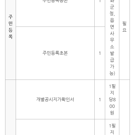
주민등록등본
1
화
군
청,
주
읍
민
필
면
등
요
사
록
무
소
주민등록초본
1
발
급
가
능)
1필
지
개별공시지가확인서
1
당8
00
원
1필
지