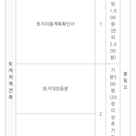
당
1,0
00
토지이용계획확인서
1
원
(관
외
2,0
00
원)
토
지
기
불
지
본5
필
적
00
요
토지대장등본
건
원
축
(20
장
이
2
상
추
가