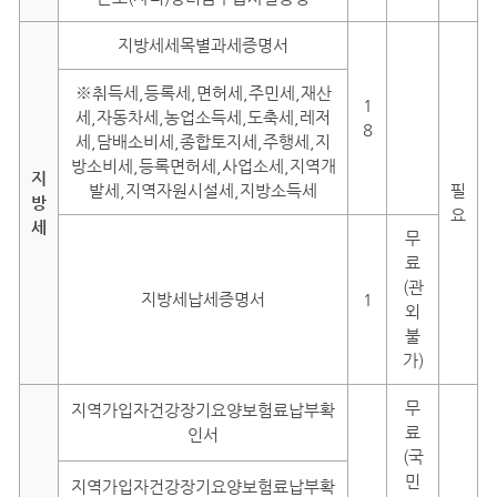
지방세세목별과세증명서
※취득세,등록세,면허세,주민세,재산
1
세,자동차세,농업소득세,도축세,레저
8
세,담배소비세,종합토지세,주행세,지
방소비세,등록면허세,사업소세,지역개
지
발세,지역자원시설세,지방소득세
필
방
요
세
무
료
(관
지방세납세증명서
1
외
불
가)
무
지역가입자건강장기요양보험료납부확
료
인서
(국
민
지역가입자건강장기요양보험료납부확