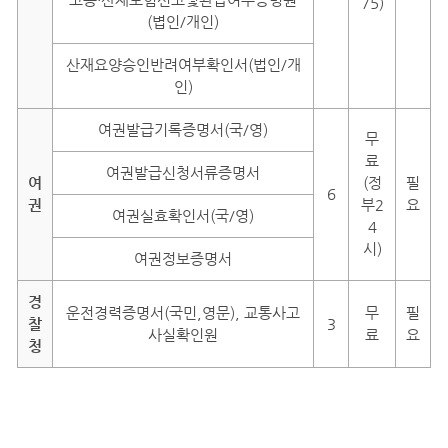
75)
(볍인/개인)
산재요양승인반려여부확인서(법인/개
인)
여권발급기록증명서(국/영)
무
료
여권발급신청서류증명서
여
(정
필
6
권
부2
요
여권실효확인서(국/영)
4
시)
여권정보증명서
경
운전경력증명서(국민,영문), 교통사고
무
필
찰
3
사실확인원
료
요
청