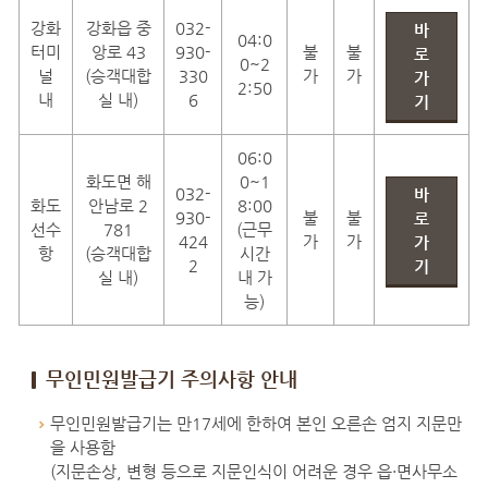
강화
강화읍 중
032-
바
04:0
터미
앙로 43
930-
불
불
로
0~2
널
(승객대합
330
가
가
가
2:50
내
실 내)
6
기
06:0
화도면 해
0~1
032-
바
화도
안남로 2
8:00
930-
불
불
로
선수
781
(근무
424
가
가
가
항
(승객대합
시간
2
기
실 내)
내 가
능)
무인민원발급기 주의사항 안내
무인민원발급기는 만17세에 한하여 본인 오른손 엄지 지문만
을 사용함
(지문손상, 변형 등으로 지문인식이 어려운 경우 읍·면사무소