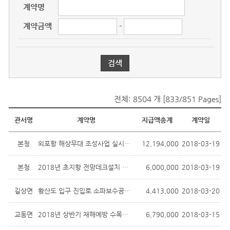
계약명
계약금액
-
전체: 8504 개 [833/851 Pages]
용역대금지급현황
관서명
계약명
지급액총계
계약일
본청
외포항 해상무대 조성사업 실시설계용역
12,194,000
2018-03-19
본청
2018년 초지항 전망데크설치 실시설계용역
6,000,000
2018-03-19
길상면
황산도 입구 진입로 소파보수공사 폐기...
4,413,000
2018-03-20
교동면
2018년 상반기 재해예방 수목제거사업
6,790,000
2018-03-15