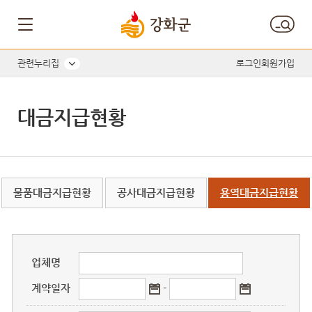
게시판 게시물검색
관련누리집
로그인
회원가입
대금지급현황
물품대금지급현황
공사대금지급현황
용역대금지급현황
업체명
계약일자
-