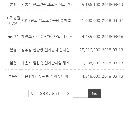
본청
민통선 안보관광코스(산이포 및 연미정 ...
25,166,100
2018-03-13
화개정원
2018년도 석모도수목원 숲해설 위탁운영...
41,000,000
2018-03-07
사업소
불은면
해안쓰레기 수거처리사업 폐기물 처리용...
4,455,000
2018-03-16
본청
창후항 선양장 설치공사 실시설계 용역
25,016,200
2018-03-13
본청
매음리 일원 농업기반시설 정비사업 실...
9,588,000
2018-03-13
불은면
두운1리 하수관로 설치공사 폐기물 처리...
4,346,000
2018-03-13
833
/ 851