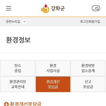
관련누리집
로그인
회원가입
환경정보
탄소
환경
환경위반
중립
사업시설
업소공개
환경관리인
환경개선
신고
교육안내
부담금
포상금
환경개선부담금