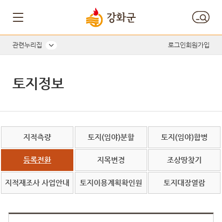
관련누리집
로그인
회원가입
토지정보
지적측량
토지(임야)분할
토지(임야)합병
등록전환
지목변경
조상땅찾기
지적재조사 사업안내
토지이용계획확인원
토지대장열람